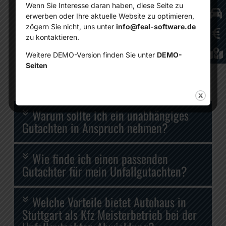
Wenn Sie Interesse daran haben, diese Seite zu
Fahrzeug nach einem Unfall. Es ist
erwerben oder Ihre aktuelle Website zu optimieren,
wichtig, um den Umfang der
zögern Sie nicht, uns unter
info@feal-software.de
zu kontaktieren.
Reparaturarbeiten festzustellen, den
Schaden gegenüber der Versicherung
Weitere DEMO-Version finden Sie unter
DEMO-
Seiten
nachzuweisen und die Ansprüche
geltend zu machen.
Warum sollte ich ein unabhängiges
Gutachten in Anspruch nehmen?
Wie finde ich einen passenden
Gutachter für mein Unfallgutachten?
Welche Vorteile bietet Autohaus in
Stuttgart als Kfz Meisterbetrieb bei der