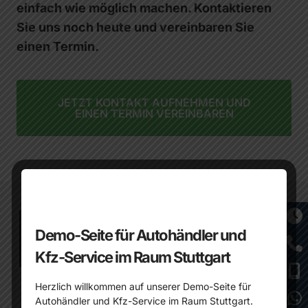
einfach wie möglich machen. Kontaktieren
Sie uns noch heute und vereinbaren Sie
einen Termin.
JETZT KONTAKT AUFNEHMEN UND
EINEN TERMIN VEREINBAREN
Was ist ein Unfallgutachten und
Demo-Seite für Autohändler und
warum ist es wichtig?
Kfz-Service im Raum Stuttgart
Ein Unfallgutachten ist eine professionelle
Herzlich willkommen auf unserer Demo-Seite für
Autohändler und Kfz-Service im Raum Stuttgart.
Dokumentation aller Schäden an einem