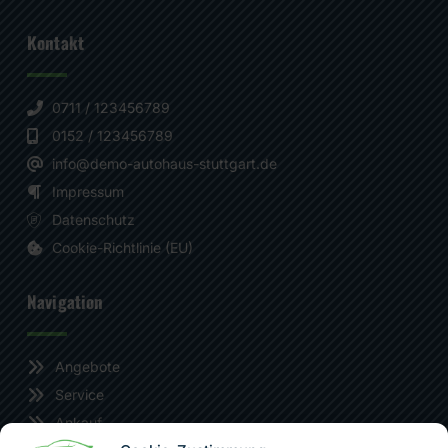
Kontakt
0711 / 123456789
0152 / 123456789
info@demo-autohaus-stuttgart.de
Impressum
Datenschutz
Cookie-Richtlinie (EU)
Navigation
Angebote
Service
Ankauf