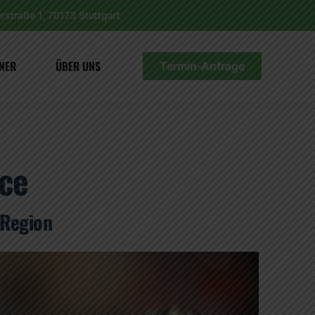
rstraße 1, 70173 Stuttgart
NER
ÜBER UNS
Termin-Anfrage
ice
 Region