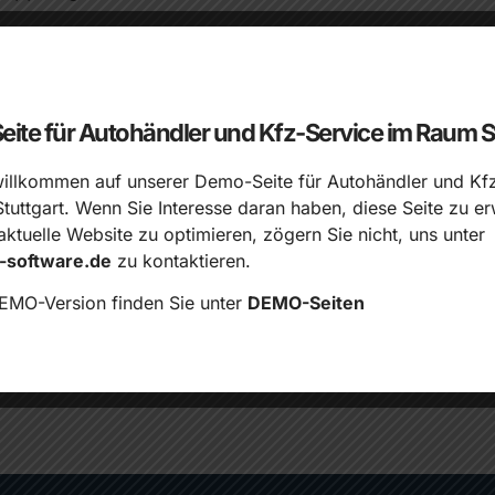
tuttgart und lassen Sie Ihre Anhängerkupplung von 
e Qualität unserer Arbeit verlassen. Kontaktieren 
ite für Autohändler und Kfz-Service im Raum St
willkommen auf unserer Demo-Seite für Autohändler und Kf
tuttgart. Wenn Sie Interesse daran haben, diese Seite zu e
aktuelle Website zu optimieren, zögern Sie nicht, uns unter
T AUFNEHMEN UND EINEN TERMIN 
-software.de
zu kontaktieren.
EMO-Version finden Sie unter
DEMO-Seiten