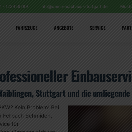
11 - 123456789
info@demo-autohaus-stuttgart.de
Muste
FAHRZEUGE
ANGEBOTE
SERVICE
PART
fessioneller Einbauserv
Waiblingen, Stuttgart und die umliegende
PKW? Kein Problem! Bei
in Fellbach Schmiden,
vice für