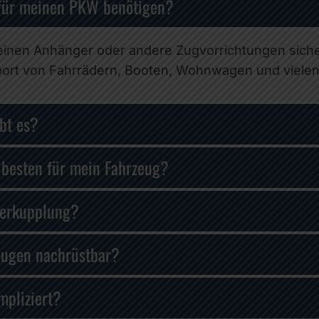
 für meinen PKW benötigen?
einen Anhänger oder andere Zugvorrichtungen siche
nsport von Fahrrädern, Booten, Wohnwagen und viele
bt es?
besten für mein Fahrzeug?
gerkupplung?
eugen nachrüstbar?
mpliziert?