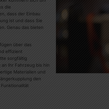
iker kümmern sich um
ss die
en, dass der Einbau
ung ist und dass Sie
en. Genau das bieten
rfügen über das
d effizient
tte sorgfältig
an Ihr Fahrzeug bis hin
rtige Materialien und
nhängerkupplung den
Funktionalität