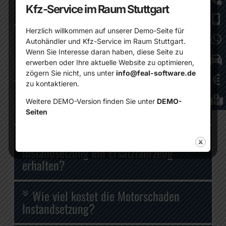
betroffen ist?
Kfz-Service im Raum Stuttgart
Herzlich willkommen auf unserer Demo-Seite für
Wie läuft die Diagnose des
Autohändler und Kfz-Service im Raum Stuttgart.
Motorschadens bei Autohaus in Stuttgart
Wenn Sie Interesse daran haben, diese Seite zu
ab?
erwerben oder Ihre aktuelle Website zu optimieren,
zögern Sie nicht, uns unter
info@feal-software.de
zu kontaktieren.
Wie lange dauert die Motorschaden
Weitere DEMO-Version finden Sie unter
DEMO-
Instandsetzung in der Regel?
Seiten
Kann ich während der Motorschaden
Instandsetzung ein Ersatzfahrzeug
erhalten?
Wie viel kostet die Motorschaden
Instandsetzung?