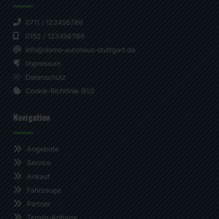
0711 / 123456789
0152 / 123456789
info@demo-autohaus-stuttgart.de
Impressum
Datenschutz
Cookie-Richtlinie (EU)
Navigation
Angebote
Service
Ankauf
Fahrzeuge
Partner
Termin-Anfrage