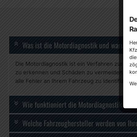
De
Ra
Her
Was ist die Motordiagnostik und warum ist
Kfz
die
Die Motordiagnostik ist ein Verfahren zur Fe
zög
kon
zu erkennen und Schäden zu vermeiden. Bei A
alle Fehler an Ihrem Fahrzeug zu identifizieren
Wei
Wie funktioniert die Motordiagnostik bei 
Welche Fahrzeughersteller werden von Ihr