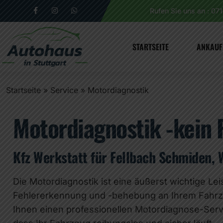
Rufen Sie uns an : 07
STARTSEITE
ANKAUF
Startseite
»
Service
»
Motordiagnostik
Motordiagnostik -kein F
Kfz Werkstatt für Fellbach Schmiden, 
Die Motordiagnostik ist eine äußerst wichtige Le
Fehlererkennung und -behebung an Ihrem Fahrze
Ihnen einen professionellen Motordiagnose-Servi