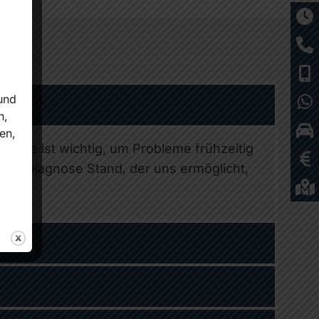
und
n,
en,
 Sie ist wichtig, um Probleme frühzeitig
ann Diagnose Stand, der uns ermöglicht,