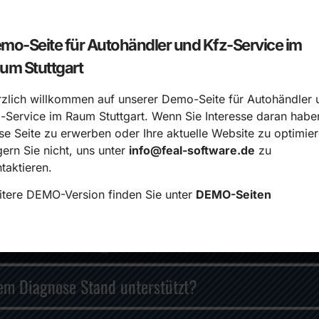
mo-Seite für Autohändler und Kfz-Service im
um Stuttgart
zlich willkommen auf unserer Demo-Seite für Autohändler 
 sie wichtig?
-Service im Raum Stuttgart. Wenn Sie Interesse daran habe
se Seite zu erwerben oder Ihre aktuelle Website zu optimier
hlererkennung und -behebung an Ihrem Fahrzeugmotor.
ern Sie nicht, uns unter
info@feal-software.de
zu
taktieren.
utohaus in Stuttgart verwenden wir den Hella Gutm
 und effizient zu lösen.
tere DEMO-Version finden Sie unter
DEMO-Seiten
Autohaus in Stuttgart?
em Diagnose Stand unterstützt?