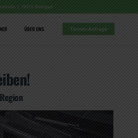
rstraße 1, 70173 Stuttgart
NER
ÜBER UNS
Termin-Anfrage
eiben!
 Region