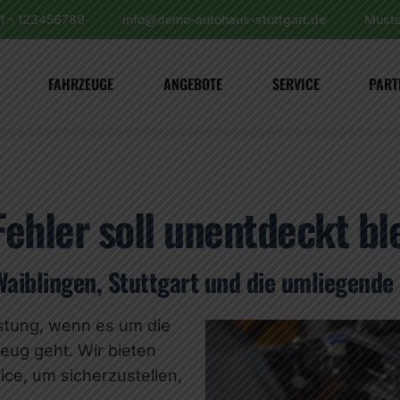
11 - 123456789
info@demo-autohaus-stuttgart.de
Muste
FAHRZEUGE
ANGEBOTE
SERVICE
PART
ehler soll unentdeckt bl
Waiblingen, Stuttgart und die umliegende
istung, wenn es um die
ug geht. Wir bieten
ce, um sicherzustellen,