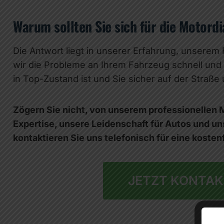
Warum sollten Sie sich für die Motord
Die Antwort liegt in unserer Erfahrung, unser
wir die Probleme an Ihrem Fahrzeug schnell und p
in Top-Zustand ist und Sie sicher auf der Straß
Zögern Sie nicht, von unserem professionellen M
Expertise, unsere Leidenschaft für Autos und 
kontaktieren Sie uns telefonisch für eine kosten
JETZT KONTAK