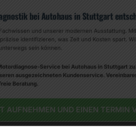
iagnostik bei Autohaus in Stuttgart entsc
em Fachwissen und unserer modernen Ausstattung. M
räzise identifizieren, was Zeit und Kosten spart. W
e unterwegs sein können.
otordiagnose-Service bei Autohaus in Stuttgart zu p
unseren ausgezeichneten Kundenservice. Vereinbare
freie Beratung.
T AUFNEHMEN UND EINEN TERMIN 