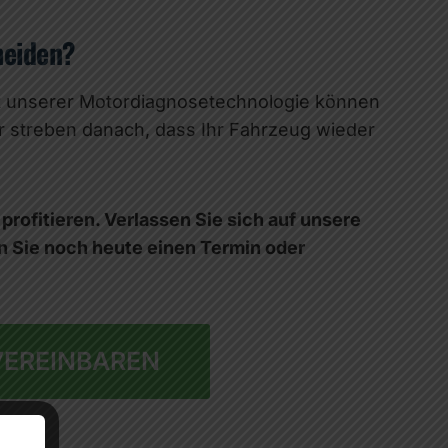
heiden?
it unserer Motordiagnosetechnologie können
ir streben danach, dass Ihr Fahrzeug wieder
rofitieren. Verlassen Sie sich auf unsere
n Sie noch heute einen Termin oder
VEREINBAREN